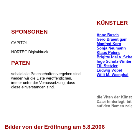
KÜNSTLER
SPONSOREN
Anne Busch
Gero Braeutigam
CAPITOL
Manfred Kern
Sonja Neumann
NORTEC Digitaldruck
Klaus Peters
Brigitte Igel v. Sch
Inge Schulz-Winter
PATEN
Till Stetzler
Ludwig Vöpel
sobald alle Patenschaften vergeben sind,
Willi M. Westphal
werden wir die Liste veröffentlichen,
immer unter der Voraussetzung, dass
diese einverstanden sind.
die Viten der Künst
Datei hinterlegt, bi
auf den Namen zei
Bilder von der Eröffnung am 5.8.2006