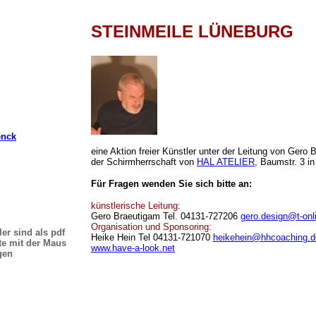
STEINMEILE LÜNEBURG
enck
eine Aktion freier Künstler unter der Leitung von Gero
der Schirmherrschaft von
HAL ATELIER
, Baumstr. 3 i
Für Fragen wenden Sie sich bitte an:
künstlerische Leitung:
Gero Braeutigam Tel. 04131-727206
gero.design@t-onl
Organisation und Sponsoring:
ler sind als pdf
Heike Hein Tel 04131-721070
heikehein@hhcoaching.d
tte mit der Maus
www.have-a-look.net
gen