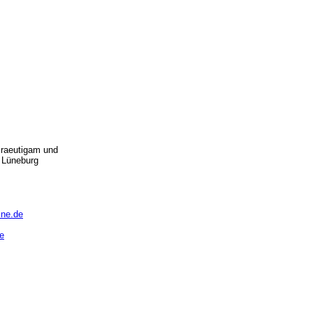
 Braeutigam und
n Lüneburg
ine.de
e